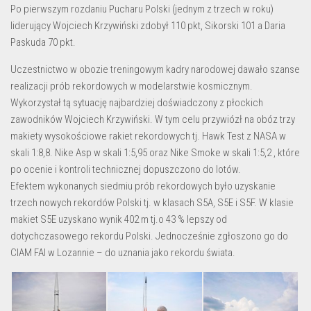
Po pierwszym rozdaniu Pucharu Polski (jednym z trzech w roku)
liderujący Wojciech Krzywiński zdobył 110 pkt, Sikorski 101 a Daria
Paskuda 70 pkt.
Uczestnictwo w obozie treningowym kadry narodowej dawało szanse
realizacji prób rekordowych w modelarstwie kosmicznym.
Wykorzystał tą sytuację najbardziej doświadczony z płockich
zawodników Wojciech Krzywiński. W tym celu przywiózł na obóz trzy
makiety wysokościowe rakiet rekordowych tj. Hawk Test z NASA w
skali 1:8,8. Nike Asp w skali 1:5,95 oraz Nike Smoke w skali 1:5,2 , które
po ocenie i kontroli technicznej dopuszczono do lotów.
Efektem wykonanych siedmiu prób rekordowych było uzyskanie
trzech nowych rekordów Polski tj. w klasach S5A, S5E i S5F. W klasie
makiet S5E uzyskano wynik 402 m tj.o 43 % lepszy od
dotychczasowego rekordu Polski. Jednocześnie zgłoszono go do
CIAM FAI w Lozannie – do uznania jako rekordu świata.