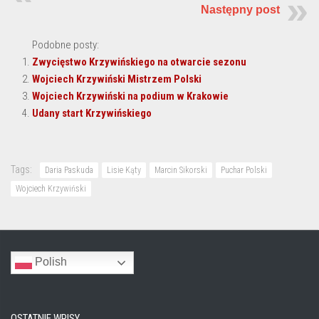
Następny post
Podobne posty:
Zwycięstwo Krzywińskiego na otwarcie sezonu
Wojciech Krzywiński Mistrzem Polski
Wojciech Krzywiński na podium w Krakowie
Udany start Krzywińskiego
Tags:
Daria Paskuda
Lisie Kąty
Marcin Sikorski
Puchar Polski
Wojciech Krzywiński
Polish
OSTATNIE WPISY