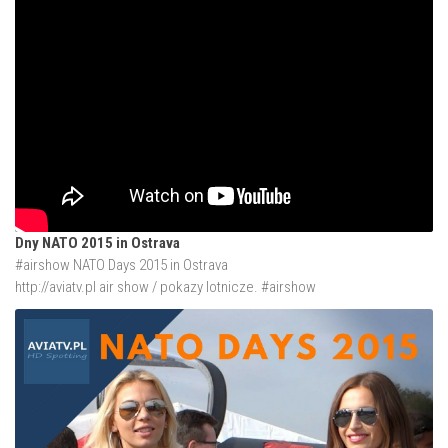
Dny NATO 2015 in Ostrava
#airshow NATO Days 2015 in Ostrava
http://aviatv.pl
air show / pokazy lotnicze. #airshow