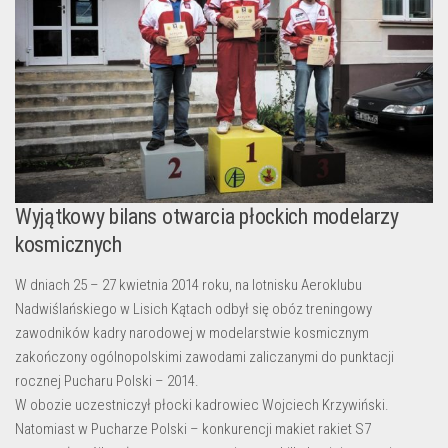
Wyjątkowy bilans otwarcia płockich modelarzy
kosmicznych
W dniach 25 – 27 kwietnia 2014 roku, na lotnisku Aeroklubu
Nadwiślańskiego w Lisich Kątach odbył się obóz treningowy
zawodników kadry narodowej w modelarstwie kosmicznym
zakończony ogólnopolskimi zawodami zaliczanymi do punktacji
rocznej Pucharu Polski – 2014.
W obozie uczestniczył płocki kadrowiec Wojciech Krzywiński.
Natomiast w Pucharze Polski – konkurencji makiet rakiet S7