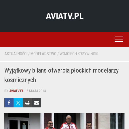
Skip
to
AVIATV.PL
content
AKTUALNOŚCI
/
MODELARSTWO
/
WOJCIECH KRZYWIŃSKI
Wyjątkowy bilans otwarcia płockich modelarzy
kosmicznych
BY
AVIATV.PL
· 6 MAJA 2014