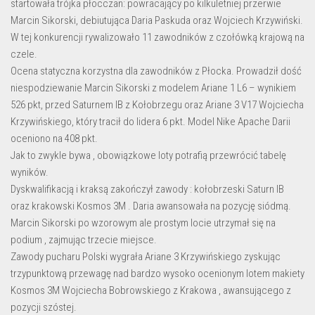
startowała trójka płocczan: powracający po kilkuletniej przerwie
Marcin Sikorski, debiutująca Daria Paskuda oraz Wojciech Krzywiński.
W tej konkurencji rywalizowało 11 zawodników z czołówką krajową na
czele.
Ocena statyczna korzystna dla zawodników z Płocka. Prowadził dość
niespodziewanie Marcin Sikorski z modelem Ariane 1 L6 – wynikiem
526 pkt, przed Saturnem IB z Kołobrzegu oraz Ariane 3 V17 Wojciecha
Krzywińskiego, który tracił do lidera 6 pkt. Model Nike Apache Darii
oceniono na 408 pkt.
Jak to zwykle bywa , obowiązkowe loty potrafią przewrócić tabelę
wyników.
Dyskwalifikacją i kraksą zakończył zawody : kołobrzeski Saturn IB
oraz krakowski Kosmos 3M . Daria awansowała na pozycję siódmą.
Marcin Sikorski po wzorowym ale prostym locie utrzymał się na
podium , zajmując trzecie miejsce.
Zawody pucharu Polski wygrała Ariane 3 Krzywińskiego zyskując
trzypunktową przewagę nad bardzo wysoko ocenionym lotem makiety
Kosmos 3M Wojciecha Bobrowskiego z Krakowa , awansującego z
pozycji szóstej.