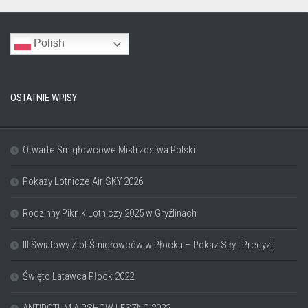
Polish
OSTATNIE WPISY
Otwarte Śmigłowcowe Mistrzostwa Polski
Pokazy Lotnicze Air SKY 2026
Rodzinny Piknik Lotniczy 2025 w Gryźlinach
III Światowy Zlot Śmigłowców w Płocku – Pokaz Siły i Precyzji
Święto Latawca Płock 2022