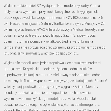
W klasie makiet rakiet S7 wystąpiło 14-tu modelarzy kadry. Ocena
statyczna za wykonanie przyniosła korzystne rozstrzygnięcia dla
płockiego zawodnika. Jego model Ariane 42 V100 oceniono na 546
pkt. Następne miejsca to Saturn V Bartka Tokarczyka z Muszyny – 29
pkt mniej oraz Bumper-WAC Artura Gorczycy z Mielca. Teoretycznie
powinien wygrać trzystopniowo latający Saturn V. Z pewnością
udanym lotom nie pomagały wyjątkowo trudne warunki: niska
temperatura nie sprzyjająca precyzyjnemu przygotowaniu modelu do
lotu oraz silny i porywisty wiatr, zakłócający tor lotu.
Większość modeli latała jednostopniowa z ewentualnymi efektami
specjalnymi. Krzywiński poleciał z użyciem siedmiu silników
napędowych, imitacją startu oraz efektownym odrzucaniem osłon
termicznych. Ten lot wypunktowano najwyżej ze startujących. Saturn V
w tej sytuacji postawił na jedną kartę – wygrać z Ariane. Niestety
nieudany podział na stopnie oraz opadanie bez hamowania
wyeliminowało muszyńskiego modelarza z walki. Model został
poważnie uszkodzony, nie był w stanie wykonać powtórnego lotu.
Zawody Pucharu Polski otwierające rywalizację roku 2019 wygrał