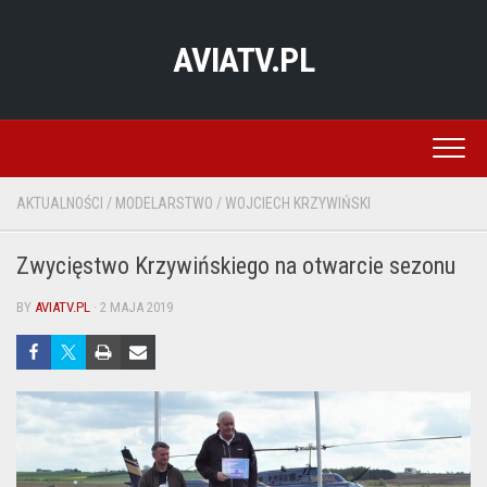
Skip
to
AVIATV.PL
content
AKTUALNOŚCI
/
MODELARSTWO
/
WOJCIECH KRZYWIŃSKI
Zwycięstwo Krzywińskiego na otwarcie sezonu
BY
AVIATV.PL
· 2 MAJA 2019