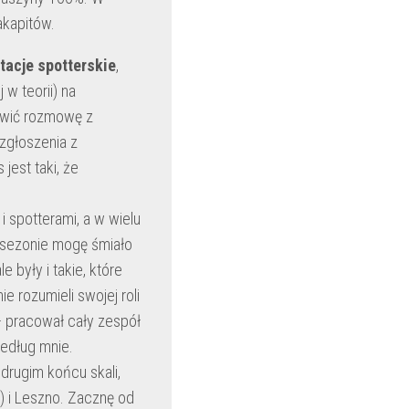
akapitów.
tacje spotterskie
,
 w teorii) na
iwić rozmowę z
 zgłoszenia z
est taki, że
 spotterami, a w wielu
m sezonie mogę śmiało
 były i takie, które
e rozumieli swojej roli
 – pracował cały zespół
według mnie.
 drugim końcu skali,
y) i Leszno. Zacznę od