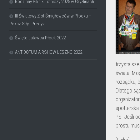
Rodzinny Piknik Lotniczy 2025 w Gryźlinach
III Światowy Zlot Śmigłowców w Płocku –
Pokaz Siły i Precyzji
Święto Latawca Płock 2022
ANTIDOTUM AIRSHOW LESZNO 2022
trzysta sze
świata. Mog
rozsądku, 
Dlatego są
organizato
spotterska.
PS. Jeśli 
prostu mus
[Ewka]