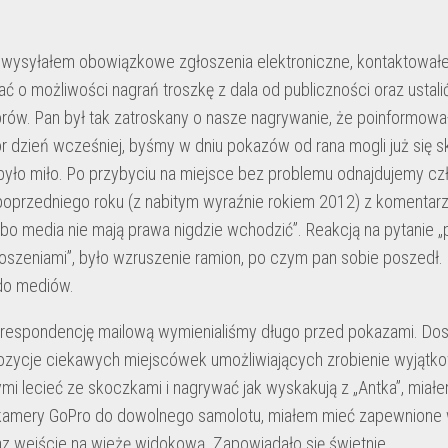
owysyłałem obowiązkowe zgłoszenia elektroniczne, kontaktowałem
 o możliwości nagrań troszkę z dala od publiczności oraz ustali
orów. Pan był tak zatroskany o nasze nagrywanie, że poinformował
or dzień wcześniej, byśmy w dniu pokazów od rana mogli już się s
yło miło. Po przybyciu na miejsce bez problemu odnajdujemy cz
 poprzedniego roku (z nabitym wyraźnie rokiem 2012) z komentarz
 bo media nie mają prawa nigdzie wchodzić”. Reakcją na pytanie „
oszeniami”, było wzruszenie ramion, po czym pan sobie poszedł. 
do mediów.
orespondencję mailową wymienialiśmy długo przed pokazami. Dos
zycje ciekawych miejscówek umożliwiających zrobienie wyjątko
ymi lecieć ze skoczkami i nagrywać jak wyskakują z „Antka”, mia
kamery GoPro do dowolnego samolotu, miałem mieć zapewnione 
az wejście na wieżę widokową. Zapowiadało się świetnie.