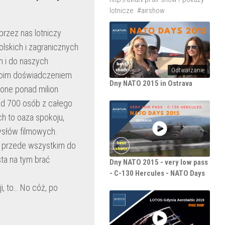
lotnicze. #airshow
przez nas lotniczy
olskich i zagranicznych
m i do naszych
Odtwarzanie
woim doświadczeniem
Dny NATO 2015 in Ostrava
lone ponad milion
d 700 osób z całego
ch to oaza spokoju,
ysłów filmowych.
ne przede wszystkim do
ta na tym brać
Dny NATO 2015 - very low pass
- C-130 Hercules - NATO Days
i, to… No cóż, po