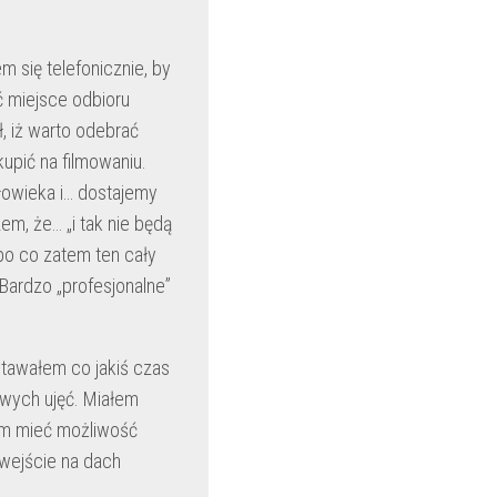
 się telefonicznie, by
ć miejsce odbioru
, iż warto odebrać
kupić na filmowaniu.
łowieka i… dostajemy
em, że… „i tak nie będą
po co zatem ten cały
Bardzo „profesjonalne”
tawałem co jakiś czas
wych ujęć. Miałem
łem mieć możliwość
wejście na dach