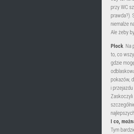
przy WC szy
prawda?). S
niemalże na
Ale żeby b
Płock
. Na 
to, co wszy
gdzie mogę
odblaskową,
pokazów, d
i przejazd
Zaskoczyli
szczególni
najlepszych
I co, moż
Tym bardzie