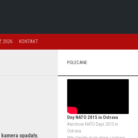
 2026
KONTAKT
POLECANE
Dny NATO 2015 in Ostrava
#airshow NATO Days 2015 in
Ostrava
 kamera opadały.
http://aviatv.pl
air show / pokazy