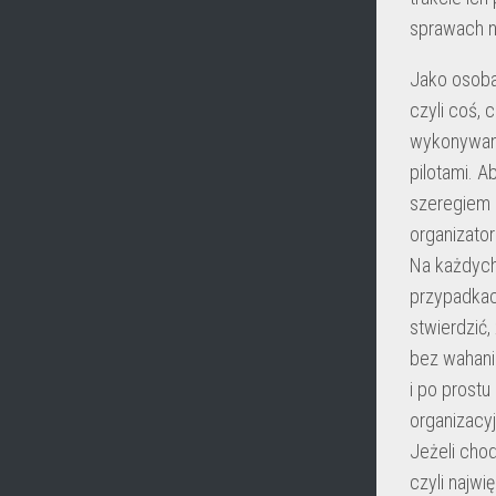
sprawach na
Jako osoba 
czyli coś, 
wykonywani
pilotami. A
szeregiem 
organizator
Na każdych
przypadkach
stwierdzić,
bez wahania
i po prostu
organizacyj
Jeżeli chod
czyli najwi