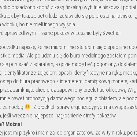
bko posadzono kogoś z kasą fiskalną (wybitnie niszowa i popłatn
kutek był taki, że setki ludzi załatwiało się po prostu na lotnisku,
 widoku, bo nie mieli innego wyjścia.
yć sprawiedliwym – same pokazy w Lesznie były świetne!
początku napiszę, że nie miałem i nie starałem się o specjalne u
stkie media. Ale po udaniu się do biura medialnego zostałem poi
 się poruszać z aparatem, a gdzie mogę być pogoniony; dostałe
 identyfikator ze zdjęciem, opaski identyfikacyjne na rękę, map
ostęp do biura prasowego z internetem, pamiątkową monetę, kar
u przez zamknięte ulice oraz zapewniony przelot aeroklubową Wilg
 mnie nawet propozycją darmowego noclegu z obiadem, ale pod
e za nocleg
Z płockich spraw organizacyjnych na uwagę zasłu
, jeśli wręcz nie najlepsze, nagłośnienie strefy pokazów.
na? Można!
j jest mi przykro i mam żal do organizatorów, że w tym roku, po raz