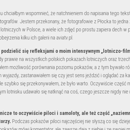
KRZYWIŃSKI
u chciałbym wspomnieć, że natchnieniem do napisania tego tekstu 
tografów. Jestem przekonany, że fotografowie z Płocka to jedna z
lotniczych w Polsce, a wiele ich zdjęć po prostu zapiera dech w
ejrzenia kilku ich galerii na aviatv.pl.
 podzielić się refleksjami o moim intensywnym „lotniczo-fi
y prawie na wszystkich polskich pokazach lotniczych oraz trzec
łem możliwość porównania poziomu pokazów, a z tym bywało róż
 wyjazdy, zastanawiałem się czy jest sens jeździć i oglądać za
ale szybko się przekonywałem, że było warto. Oczywiście część m
ym lotnisku udawało się natknąć na coś, czego jeszcze nigdy nie 
nicze to oczywiście piloci i samoloty, ale też część „naziem
torzy.
Podczas pokazów piloci najczęściej nie słyszą co się dzieje
h pokazów mówi komentator, ale zawsze dają z siebie i ze swojej