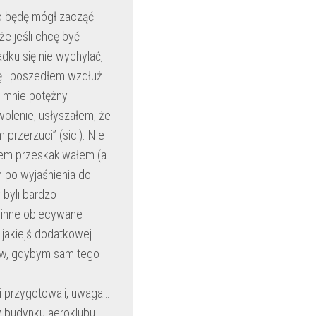
o będę mógł zacząć.
że jeśli chcę być
adku się nie wychylać,
rę i poszedłem wzdłuż
o mnie potężny
lenie, usłyszałem, że
przerzuci” (sic!). Nie
anem przeskakiwałem (a
 po wyjaśnienia do
byli bardzo
e inne obiecywane
 jakiejś dodatkowej
iów, gdybym sam tego
zi przygotowali, uwaga…
a w budynku aeroklubu