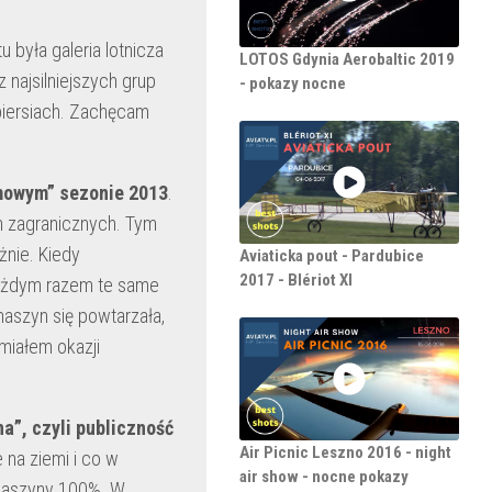
była galeria lotnicza
LOTOS Gdynia Aerobaltic 2019
 najsilniejszych grup
- pokazy nocne
 piersiach. Zachęcam
lmowym” sezonie 2013
.
h zagranicznych. Tym
nie. Kiedy
Aviaticka pout - Pardubice
2017 - Blériot XI
 każdym razem te same
aszyn się powtarzała,
miałem okazji
na”, czyli publiczność
Air Picnic Leszno 2016 - night
 na ziemi i co w
air show - nocne pokazy
 maszyny 100%. W