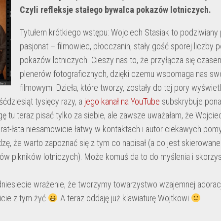
–
Czyli refleksje stałego bywalca pokazów lotniczych.
LOTNICY
BITWY
Tytułem krótkiego wstępu: Wojciech Stasiak to podziwiany 
O
pasjonat – filmowiec, płocczanin, stały gość sporej liczby p
ANGLIĘ
pokazów lotniczych. Cieszy nas to, że przyłącza się czase
PŁOCKIE
plenerów fotograficznych, dzięki czemu wspomaga nas s
LOTNISKO
filmowym. Dzieła, które tworzy, zostały do tej pory wyświet
PŁOCKI
śćdziesiąt tysięcy razy, a
jego kanał na YouTube
subskrybuje pona
PIKNIK
ę tu teraz pisać tylko za siebie, ale zawsze uważałam, że Wojcie
LOTNICZY
brat-łata niesamowicie łatwy w kontaktach i autor ciekawych pom
HISTORIA
dzę, że warto zapoznać się z tym co napisał (a co jest skierowa
PŁOCKIEGO
rów pikników lotniczych). Może komuś da to do myślenia i skorzys
LOTNISKA
ŚWIĘTO
odniesiecie wrażenie, że tworzymy towarzystwo wzajemnej adoracj
LATAWCA
PŁOCK
icie z tym żyć
A teraz oddaję już klawiaturę Wojtkowi
WOJCIECH