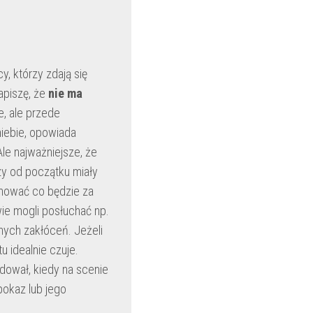
y, którzy zdają się
apiszę, że
nie ma
e, ale przede
niebie, opowiada
Ale najważniejsze, że
zy od początku miały
rmować co będzie za
ie mogli posłuchać np.
nych zakłóceń. Jeżeli
u idealnie czuje.
dował, kiedy na scenie
pokaz lub jego