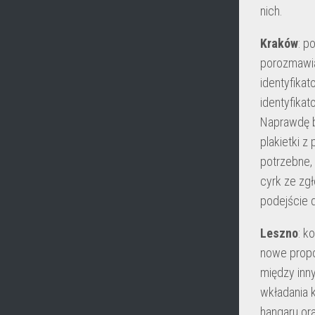
nich.
Kraków
: p
porozmawiać
identyfikat
identyfikat
Naprawdę b
plakietki z
potrzebne,
cyrk ze zgł
podejście 
Leszno
: k
nowe propo
między inn
wkładania 
hangaru or