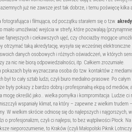
ziemnych już nie zawsze jest tak dobrze, i temu poświęcę kilka 
fotografująca i filmująca, od początku starałem się o tzw.
akredy
co miało umożliwiać wejścia w strefy, które pozwalają (przynajmniej
e fajniejszych i ciekawszych ujęć, czy chociażby mogące umożl
by otrzymać taką akredytację, wysyła się wcześniej elektroniczne
swoich danych osobowych i różnych oświadczeń, w których sens j
zy za nic nie biorą odpowiedzialności, itp. Całkiem zrozumiałe.
 pokazach była wyznaczana osoba do tzw. kontaktów z mediami i
 był to cały sztab ludzi, czyli biuro medialno-prasowe. Po cały
 że były pokazy z bardzo dobrą i profesjonalną ekipą od mediów, ale
 mogę określić jako… wielka pomyłka i kompromitacja. Ludzie ci ni
 niszczyli wspaniały klimat, na który – zapewne z wielkim trudem
ny. W wielkim skrócie odniosę się do najlepszych i najgorszych, 
zi o profesjonalizm, czyli ci najlepsi, to bez wątpliwości Płock. Na
ększe nieporozumienie, to Kraków (czyli Małopolski Piknik Lotnicz