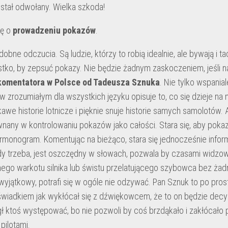
ostał odwołany. Wielka szkoda!
hę o
prowadzeniu pokazów
.
bne odczucia. Są ludzie, którzy to robią idealnie, ale bywają i tac
stko, by zepsuć pokazy. Nie będzie żadnym zaskoczeniem, jeśli n
komentatora w Polsce od Tadeusza Sznuka
. Nie tylko wspanial
 zrozumiałym dla wszystkich języku opisuje to, co się dzieje na 
awe historie lotnicze i pięknie snuje historie samych samolotów. 
wnany w kontrolowaniu pokazów jako całości. Stara się, aby poka
rmonogram. Komentując na bieżąco, stara się jednocześnie info
edy trzeba, jest oszczędny w słowach, pozwala by czasami widzow
nego warkotu silnika lub świstu przelatującego szybowca bez żad
wyjątkowy, potrafi się w ogóle nie odzywać. Pan Sznuk to po prost
świadkiem jak wykłócał się z dźwiękowcem, że to on będzie decy
ł ktoś występować, bo nie pozwoli by coś brzdąkało i zakłócało 
pilotami.