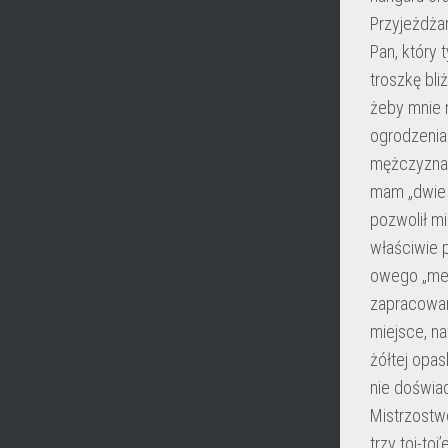
Przyjeżdża
Pan, który 
troszkę bli
żeby mnie 
ogrodzenia
mężczyzna 
mam „dwie s
pozwolił mi
właściwie 
owego „med
zapracowan
miejsce, na
żółtej opa
nie doświa
Mistrzostwo
trzy toi-to