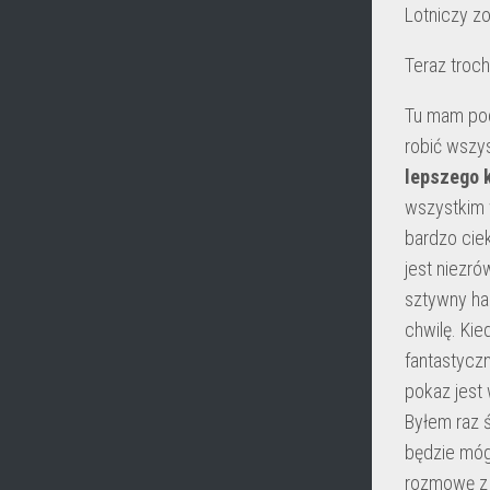
Lotniczy z
Teraz troc
Tu mam podo
robić wszy
lepszego 
wszystkim w
bardzo ciek
jest niezró
sztywny ha
chwilę. Ki
fantastycz
pokaz jest 
Byłem raz 
będzie móg
rozmowę z 