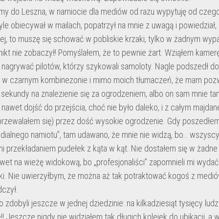
my do Leszna, w namiocie dla mediów od razu wypytuję od czeg
tyle obiecywał w mailach, popatrzył na mnie z uwagą i powiedział, 
żej, to muszę się schować w pobliskie krzaki, tylko w żadnym wyp
nikt nie zobaczył! Pomyślałem, że to pewnie żart. Wziąłem kame
 nagrywać pilotów, którzy szykowali samoloty. Nagle podszedł d
w czarnym kombinezonie i mimo moich tłumaczeń, że mam pozwo
ekundy na znalezienie się za ogrodzeniem, albo on sam mnie tam 
 nawet dojść do przejścia, choć nie było daleko, i z całym majd
przewalałem się) przez dość wysokie ogrodzenie. Gdy poszedłem
ialnego namiotu”, tam udawano, że mnie nie widzą, bo… wszyscy 
i przekładaniem pudełek z kąta w kąt. Nie dostałem się w żadn
wet na wieżę widokową, bo „profesjonaliści” zapomnieli mi wydać
ski. Nie uwierzyłbym, że można aż tak potraktować kogoś z med
dczył.
 zdobyli jeszcze w jednej dziedzinie: na kilkadziesiąt tysięcy lud
i’e!! Jeszcze nigdy nie widziałem tak długich kolejek do ubikacji, 