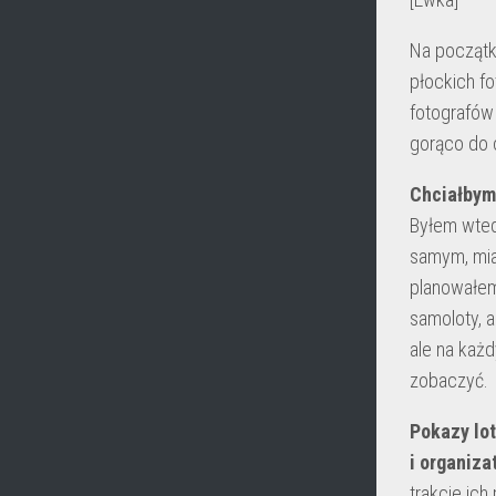
Na początk
płockich fo
fotografów 
gorąco do ob
Chciałbym
Byłem wted
samym, mia
planowałem
samoloty, 
ale na każd
zobaczyć.
Pokazy lot
i organiza
trakcie ic