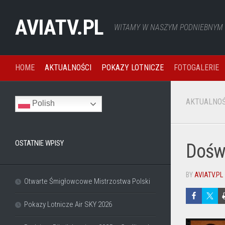
Skip
to
AVIATV.PL
WITAMY W NASZYM PODNIEBNYM Ś
content
HOME
AKTUALNOŚCI
POKAZY LOTNICZE
FOTOGALERIE
AKTUALNOŚ
Polish
OSTATNIE WPISY
Doświ
BY
AVIATV.PL
Otwarte Śmigłowcowe Mistrzostwa Polski
Pokazy Lotnicze Air SKY 2026