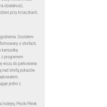
a działalność,
 gdzieś przy krzaczkach,
dogodnienia. Dostałem
nformowany o strefach,
m kamizelkę
kę z programem
tę wozu do parkowania
ą nad strefą pokazów.
ziękowałem,
guje jedno z
 kolejny, Płocki Piknik