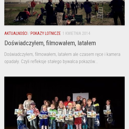
AKTUALNOŚCI
/
POKAZY LOTNICZE
1 KWIETNIA 2014
Doświadczyłem, filmowałem, latałem
Doświadczyłem, filmowałem, latałem ale czasem ręce i kamera
opadały. Czyli refleksje stałego bywalca pokazów...