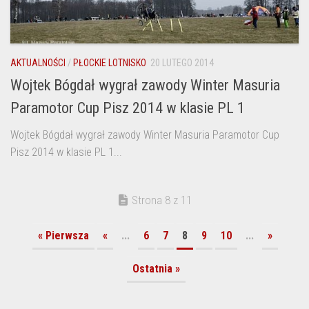
AKTUALNOŚCI
/
PŁOCKIE LOTNISKO
20 LUTEGO 2014
Wojtek Bógdał wygrał zawody Winter Masuria
Paramotor Cup Pisz 2014 w klasie PL 1
Wojtek Bógdał wygrał zawody Winter Masuria Paramotor Cup
Pisz 2014 w klasie PL 1...
Strona 8 z 11
« Pierwsza
«
...
6
7
8
9
10
...
»
Ostatnia »