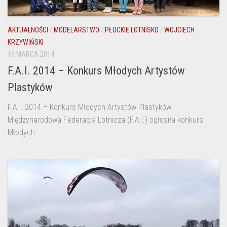
AKTUALNOŚCI
/
MODELARSTWO
/
PŁOCKIE LOTNISKO
/
WOJCIECH
KRZYWIŃSKI
16 MARCA 2014
F.A.I. 2014 – Konkurs Młodych Artystów
Plastyków
F.A.I. 2014 – Konkurs Młodych Artystów Plastyków
Międzynarodowa Federacja Lotnicza (F.A.I.) ogłosiła konkurs
Młodych...