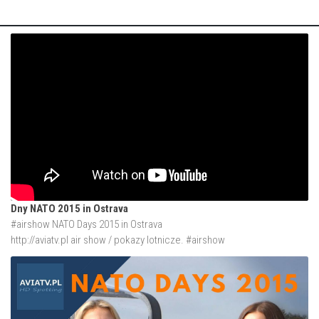
Dny NATO 2015 in Ostrava
#airshow NATO Days 2015 in Ostrava
http://aviatv.pl
air show / pokazy lotnicze. #airshow