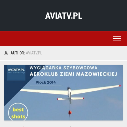
Skip
to
AVIATV.PL
content
AUTHOR:
AVIATV.PL