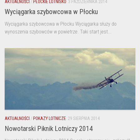
AKTUALNOŚCI
/
PŁOCKIE LOTNISKO
3 PAŹDZIERNIKA 2014
Wyciągarka szybowcowa w Płocku
Wyciągarka szybowcowa w Płocku Wyciągarka służy do
wynoszenia szybowców w powietrze. Taki start jest...
AKTUALNOŚCI
/
POKAZY LOTNICZE
29 SIERPNIA 2014
Nowotarski Piknik Lotniczy 2014