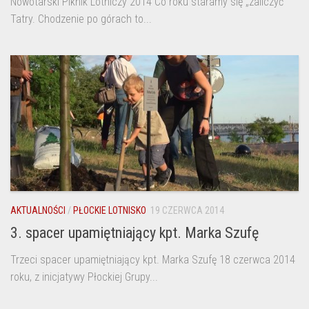
Nowotarski Piknik Lotniczy 2014 Co roku staramy się „zaliczyć”
Tatry. Chodzenie po górach to...
AKTUALNOŚCI
/
PŁOCKIE LOTNISKO
19 CZERWCA 2014
3. spacer upamiętniający kpt. Marka Szufę
Trzeci spacer upamiętniający kpt. Marka Szufę 18 czerwca 2014
roku, z inicjatywy Płockiej Grupy...