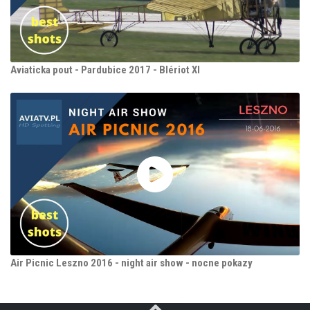
Aviaticka pout - Pardubice 2017 - Blériot XI
Air Picnic Leszno 2016 - night air show - nocne pokazy