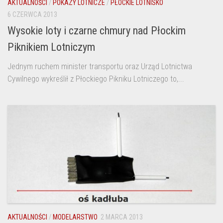
AKTUALNOŚCI
/
POKAZY LOTNICZE
/
PŁOCKIE LOTNISKO
6 CZERWCA 2013
Wysokie loty i czarne chmury nad Płockim
Piknikiem Lotniczym
Jednym ruchem minister transportu oraz Urząd Lotnictwa
Cywilnego wykreślił z Płockiego Pikniku Lotniczego to,...
AKTUALNOŚCI
/
MODELARSTWO
2 MARCA 2013