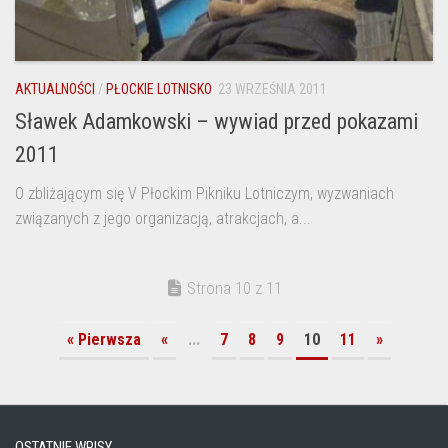
AKTUALNOŚCI
/
PŁOCKIE LOTNISKO
23 WRZEŚNIA 2011
Sławek Adamkowski – wywiad przed pokazami
2011
O zbliżającym się V Płockim Pikniku Lotniczym, wyzwaniach
związanych z jego organizacją, atrakcjach, a...
Strona 10 z 11
« Pierwsza
«
...
7
8
9
10
11
»
OSTATNIE WPISY