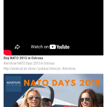
Dny NATO 2015 in Ostrava
#airshow NATO Days 2015 in Ostrava
http://aviatv.pl
air show / pokazy lotnicze. #airshow