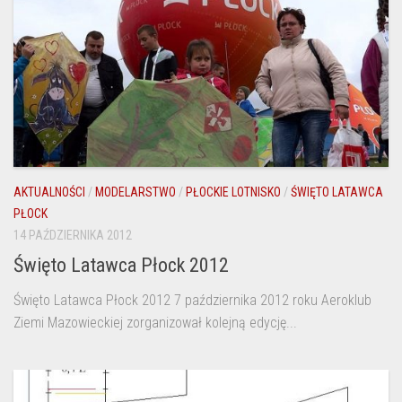
AKTUALNOŚCI
/
MODELARSTWO
/
PŁOCKIE LOTNISKO
/
ŚWIĘTO LATAWCA
PŁOCK
14 PAŹDZIERNIKA 2012
Święto Latawca Płock 2012
Święto Latawca Płock 2012 7 października 2012 roku Aeroklub
Ziemi Mazowieckiej zorganizował kolejną edycję...