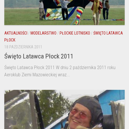
AKTUALNOŚCI
/
MODELARSTWO
/
PŁOCKIE LOTNISKO
/
ŚWIĘTO LATAWCA
PŁOCK
18 PAŹDZIERNIKA 2011
Święto Latawca Płock 2011
Święto Latawca Płock 2011 W dniu 2 października 2011 roku
Aeroklub Ziemi Mazowieckiej wraz...