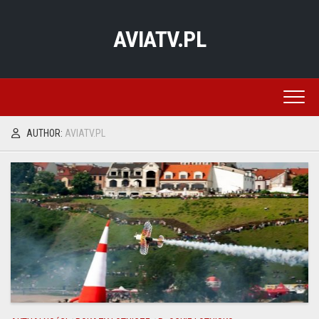
Skip
to
AVIATV.PL
content
AUTHOR:
AVIATV.PL