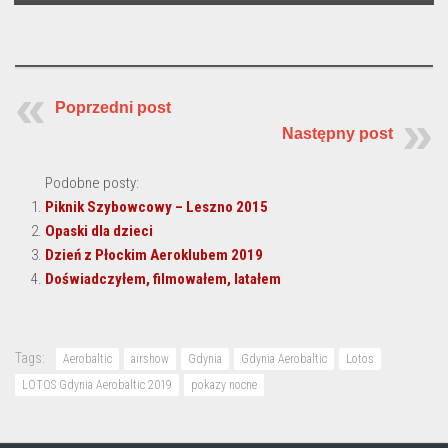
Poprzedni post
Następny post
Podobne posty:
Piknik Szybowcowy – Leszno 2015
Opaski dla dzieci
Dzień z Płockim Aeroklubem 2019
Doświadczyłem, filmowałem, latałem
Tags:
Aerobaltic
airshow
Gdynia
Gdynia Aerobaltic
Lotos
LOTOS Gdynia Aerobaltic 2019
pokazy nocne