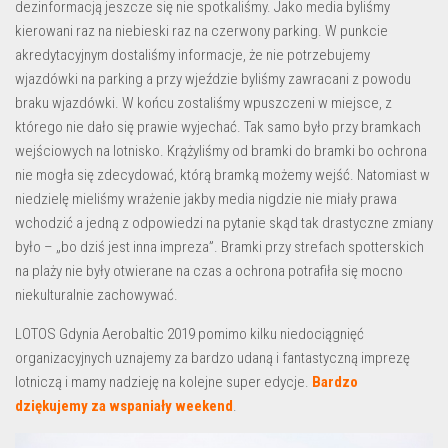
dezinformacją jeszcze się nie spotkaliśmy. Jako media byliśmy
kierowani raz na niebieski raz na czerwony parking. W punkcie
akredytacyjnym dostaliśmy informacje, że nie potrzebujemy
wjazdówki na parking a przy wjeździe byliśmy zawracani z powodu
braku wjazdówki. W końcu zostaliśmy wpuszczeni w miejsce, z
którego nie dało się prawie wyjechać. Tak samo było przy bramkach
wejściowych na lotnisko. Krążyliśmy od bramki do bramki bo ochrona
nie mogła się zdecydować, którą bramką możemy wejść. Natomiast w
niedzielę mieliśmy wrażenie jakby media nigdzie nie miały prawa
wchodzić a jedną z odpowiedzi na pytanie skąd tak drastyczne zmiany
było – „bo dziś jest inna impreza”. Bramki przy strefach spotterskich
na plaży nie były otwierane na czas a ochrona potrafiła się mocno
niekulturalnie zachowywać.
LOTOS Gdynia Aerobaltic 2019 pomimo kilku niedociągnięć
organizacyjnych uznajemy za bardzo udaną i fantastyczną imprezę
lotniczą i mamy nadzieję na kolejne super edycje.
Bardzo
dziękujemy za wspaniały weekend
.