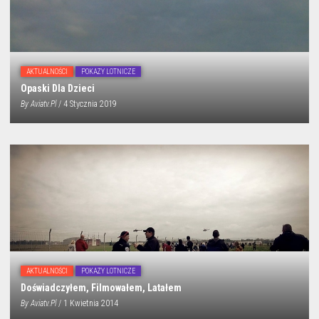
AKTUALNOŚCI
POKAZY LOTNICZE
Opaski Dla Dzieci
By
Aviatv.pl
/ 4 Stycznia 2019
AKTUALNOŚCI
POKAZY LOTNICZE
Doświadczyłem, Filmowałem, Latałem
By
Aviatv.pl
/ 1 Kwietnia 2014