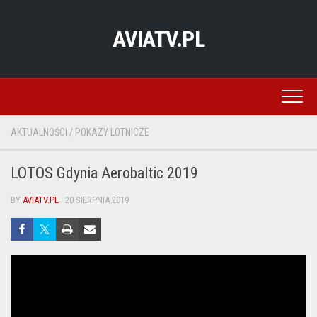
Skip
to
AVIATV.PL
content
AKTUALNOŚCI
/
POKAZY LOTNICZE
LOTOS Gdynia Aerobaltic 2019
BY
AVIATV.PL
· 20 SIERPNIA 2019