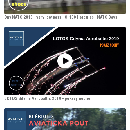
Dny NATO 2015 - very low pass - C-130 Hercules - NATO Days
LOTOS Gdynia Aerobaltic 2019 - pokazy nocne