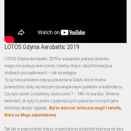
LOTOS Gdynia Aerobaltic 2019
LOTOS Gdynia Aerobaltic 2019 to wspaniałe pokazy dzienne,
magiczne pokazy wieczorne i totalny chaos i dezinformacja w
służbach porządkowych – tak na wstępie.
To już nasza kolejna edycja pokazów w Gdyni, które można
powiedzieć stały się naszym obowiązkowym punktem w kalendarzu.
Czy tym razem zostaliśmy zaskoczeni ? – TAK i to bardzo. Śmiemy
twierdzić, że były to jedne z piękniejszych pokazów nocnych jakie
mieliśmy okazje oglądać.
Był to wieczór lotniczej magii i światła,
który na długo zapamiętamy
.
Tak jak w poprzedniej edycji organizatorzy podzielili imprezę na dwa