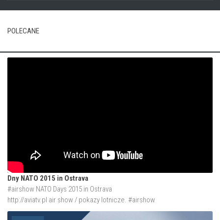
POLECANE
Dny NATO 2015 in Ostrava
#airshow NATO Days 2015 in Ostrava
http://aviatv.pl
air show / pokazy lotnicze. #airshow