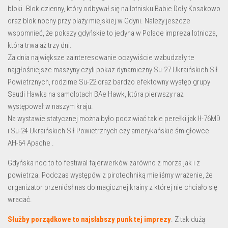
bloki. Blok dzienny, który odbywał się na lotnisku Babie Doły Kosakowo
oraz blok nocny przy plaży miejskiej w Gdyni. Należy jeszcze
wspomnieć, że pokazy gdyńskie to jedyna w Polsce impreza lotnicza,
która trwa aż trzy dni.
Za dnia największe zainteresowanie oczywiście wzbudzały te
najgłośniejsze maszyny czyli pokaz dynamiczny Su-27 Ukraińskich Sił
Powietrznych, rodzime Su-22 oraz bardzo efektowny występ grupy
Saudi Hawks na samolotach BAe Hawk, która pierwszy raz
występował w naszym kraju.
Na wystawie statycznej można było podziwiać takie perełki jak Ił-76MD
i Su-24 Ukraińskich Sił Powietrznych czy amerykańskie śmigłowce
AH-64 Apache .
Gdyńska noc to to festiwal fajerwerków zarówno z morza jak i z
powietrza. Podczas występów z pirotechniką mieliśmy wrażenie, że
organizator przeniósł nas do magicznej krainy z której nie chciało się
wracać.
Służby porządkowe
to najsłabszy punk tej imprezy
. Z tak dużą