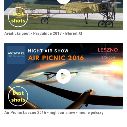
Aviaticka pout - Pardubice 2017 - Blériot XI
Air Picnic Leszno 2016 - night air show - nocne pokazy