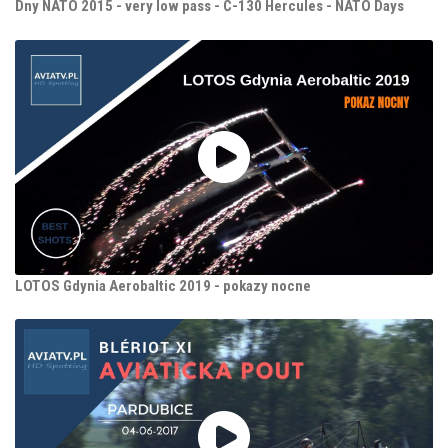
Dny NATO 2015 - very low pass - C-130 Hercules - NATO Days
LOTOS Gdynia Aerobaltic 2019 - pokazy nocne