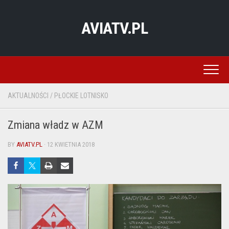
Skip
to
AVIATV.PL
content
AKTUALNOŚCI
/
PŁOCKIE LOTNISKO
Zmiana władz w AZM
BY
AVIATV.PL
· 12 KWIETNIA 2018