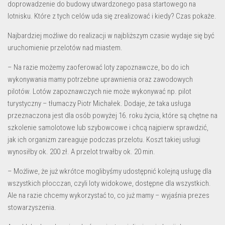
doprowadzenie do budowy utwardzonego pasa startowego na
lotnisku. Które z tych celów uda się zrealizować i kiedy? Czas pokaże.
Najbardziej możliwe do realizacji w najbliższym czasie wydaje się być
uruchomienie przelotów nad miastem.
– Na razie możemy zaoferować loty zapoznawcze, bo do ich
wykonywania mamy potrzebne uprawnienia oraz zawodowych
pilotów. Lotów zapoznawczych nie może wykonywać np. pilot
turystyczny – tłumaczy Piotr Michałek. Dodaje, że taka usługa
przeznaczona jest dla osób powyżej 16. roku życia, które są chętne na
szkolenie samolotowe lub szybowcowe i chcą najpierw sprawdzić,
jak ich organizm zareaguje podczas przelotu. Koszt takiej usługi
wynosiłby ok. 200 zł. A przelot trwałby ok. 20 min.
– Możliwe, że już wkrótce moglibyśmy udostępnić kolejną usługę dla
wszystkich płocczan, czyli loty widokowe, dostępne dla wszystkich.
Ale na razie chcemy wykorzystać to, co już mamy – wyjaśnia prezes
stowarzyszenia.