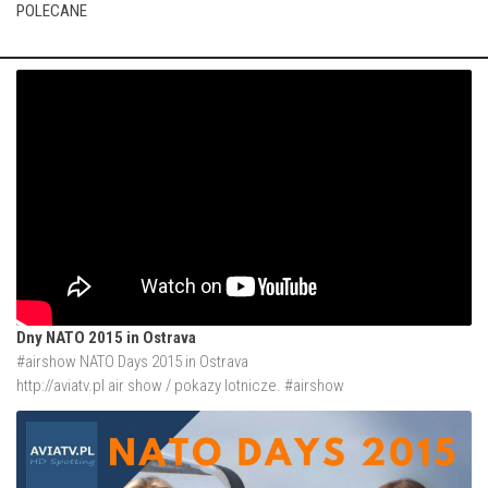
POLECANE
Dny NATO 2015 in Ostrava
#airshow NATO Days 2015 in Ostrava
http://aviatv.pl
air show / pokazy lotnicze. #airshow