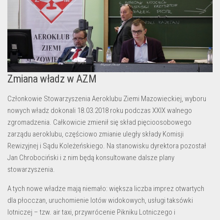
Zmiana władz w AZM
Członkowie Stowarzyszenia Aeroklubu Ziemi Mazowieckiej, wyboru
nowych władz dokonali 18.03.2018 roku podczas XXIX walnego
zgromadzenia. Całkowicie zmienił się skład pięcioosobowego
zarządu aeroklubu, częściowo zmianie uległy składy Komisji
Rewizyjnej i Sądu Koleżeńskiego. Na stanowisku dyrektora pozostał
Jan Chrobociński i z nim będą konsultowane dalsze plany
stowarzyszenia.
A tych nowe władze mają niemało: większa liczba imprez otwartych
dla płocczan, uruchomienie lotów widokowych, usługi taksówki
lotniczej – tzw. air taxi, przywrócenie Pikniku Lotniczego i