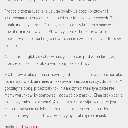
taksówki lotniczej, na której lotnisko mogłoby zarabiać.
Prezes przyznaje, że taka usługa byłaby już dość kosztowna i
skierowana w pierwszej kolejności do klientów biznesowych. Za
opłatą mogliby przemieścić się samolotem w krótkim czasie w
dowolne miejsce w kraju. Stowarzyszenie chciałoby w tym celu
doposażyć istniejącą flotę w nowocześniejszy i bardziej komfortowy
samolot.
Ale air taxi mogłaby działać w naszym mieście pod warunkiem, że
płockie lotnisko miałoby utwardzony pas startowy.
– O budowie takiego pasa mówi się od lat i nadal prowadzone są takie
rozmowy z władzami miasta. Taksówka lotnicza musi być dostępna 24
godziny na dobę, przez cały rok. Na naszym trawiastym pasie nie
mamy warunków, by startować i lądować po zmroku. Zimą praktycznie
nie da się z niego korzystać. A lotnictwo się rozwija i widać, że jest
zapotrzebowanie na loty – przekonuje prezes aeroklubu. Jego
zdaniem nowy pas startowy zwiększyłby atrakcyjność miasta.
źródło:
plock.wyborca.pl