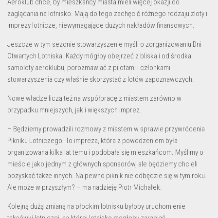
Aeroklub chce, by mieszkańcy miasta mieli więcej okazji do
zaglądania na lotnisko. Mają do tego zachęcić różnego rodzaju zloty i
imprezy lotnicze, niewymagające dużych nakładów finansowych.
Jeszcze w tym sezonie stowarzyszenie myśli o zorganizowaniu Dni
Otwartych Lotniska. Każdy mógłby obejrzeć z bliska i od środka
samoloty aeroklubu, porozmawiać z pilotami i członkami
stowarzyszenia czy właśnie skorzystać z lotów zapoznawczych.
Nowe władze liczą też na współpracę z miastem zarówno w
przypadku mniejszych, jak i większych imprez.
– Będziemy prowadzili rozmowy z miastem w sprawie przywrócenia
Pikniku Lotniczego. To impreza, która z powodzeniem była
organizowana kilka lat temu i podobała się mieszkańcom. Myślimy o
mieście jako jednym z głównych sponsorów, ale będziemy chcieli
pozyskać także innych. Na pewno piknik nie odbędzie się w tym roku.
Ale może w przyszłym? – ma nadzieję Piotr Michałek.
Kolejną dużą zmianą na płockim lotnisku byłoby uruchomienie