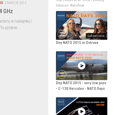
WO
2 MARCA 2013
lotnicze. #airshow
,4 GHz
nteny w nadajniku i
To pytanie...
Odtwarzanie
Dny NATO 2015 in Ostrava
Dny NATO 2015 - very low pass
- C-130 Hercules - NATO Days