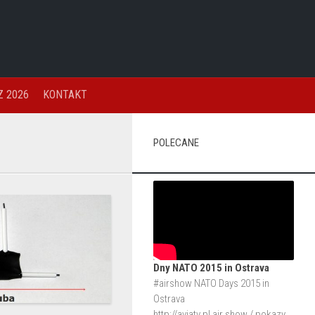
 2026
KONTAKT
POLECANE
Dny NATO 2015 in Ostrava
#airshow NATO Days 2015 in
Ostrava
http://aviatv.pl
air show / pokazy