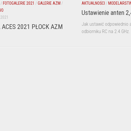
/
FOTOGALERIE 2021
/
GALERIE AZM
/
AKTUALNOŚCI
/
MODELARST
–
LOTNICY
WO
Ustawienie anten 2
BITWY
 2021
O
Jak ustawić odpowiednio a
 ACES 2021 PŁOCK AZM
ANGLIĘ
odbiorniku RC na 2.4 GHz. 
PŁOCKIE
LOTNISKO
PŁOCKI
PIKNIK
LOTNICZY
HISTORIA
PŁOCKIEGO
LOTNISKA
ŚWIĘTO
LATAWCA
PŁOCK
WOJCIECH