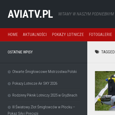
Skip
to
AVIATV.PL
WITAMY W NASZYM PODNIEBNYM Ś
content
HOME
AKTUALNOŚCI
POKAZY LOTNICZE
FOTOGALERIE
TAGGED
OSTATNIE WPISY
Otwarte Śmigłowcowe Mistrzostwa Polski
Pokazy Lotnicze Air SKY 2026
Rodzinny Piknik Lotniczy 2025 w Gryźlinach
III Światowy Zlot Śmigłowców w Płocku –
Pokaz Siły i Precyzji