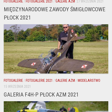
FOTOGALERIE
/
FOTOGALERIE 2021
/
GALERIE AZM
27 WRZEŚNIA 2021
MIĘDZYNARODOWE ZAWODY ŚMIGŁOWCOWE
PŁOCK 2021
FOTOGALERIE
/
FOTOGALERIE 2021
/
GALERIE AZM
/
MODELARSTWO
15 WRZEŚNIA 2021
GALERIA F4H-P PŁOCK AZM 2021