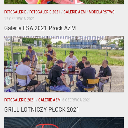
FOTOGALERIE
/
FOTOGALERIE 2021
/
GALERIE AZM
/
MODELARSTWO
12 CZERWCA 2021
Galeria ESA 2021 Płock AZM
FOTOGALERIE 2021
/
GALERIE AZM
6 CZERWCA 2021
GRILL LOTNICZY PŁOCK 2021