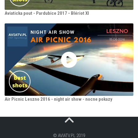
Aviaticka pout - Pardubice 2017 - Blériot XI
Air Picnic Leszno 2016 - night air show - nocne pokazy
© AVIATV.PL 2019