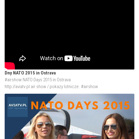
Dny NATO 2015 in Ostrava
#airshow NATO Days 2015 in Ostrava
http://aviatv.pl
air show / pokazy lotnicze. #airshow