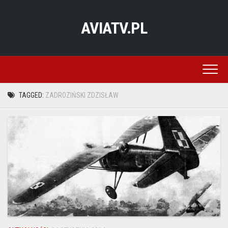
Skip
to
AVIATV.PL
content
TAGGED:
ZADROZIŃSKI ZDZISŁAW