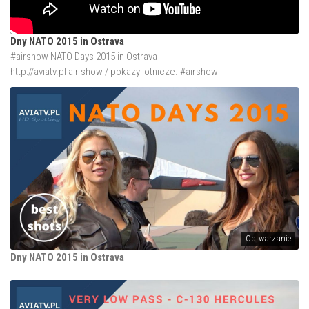
Dny NATO 2015 in Ostrava
#airshow NATO Days 2015 in Ostrava
http://aviatv.pl
air show / pokazy lotnicze. #airshow
Odtwarzanie
Dny NATO 2015 in Ostrava