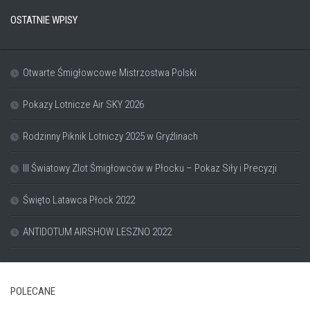
OSTATNIE WPISY
Otwarte Śmigłowcowe Mistrzostwa Polski
Pokazy Lotnicze Air SKY 2026
Rodzinny Piknik Lotniczy 2025 w Gryźlinach
III Światowy Zlot Śmigłowców w Płocku – Pokaz Siły i Precyzji
Święto Latawca Płock 2022
ANTIDOTUM AIRSHOW LESZNO 2022
POLECANE