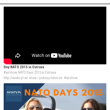
Dny NATO 2015 in Ostrava
#airshow NATO Days 2015 in Ostrava
http://aviatv.pl
air show / pokazy lotnicze. #airshow