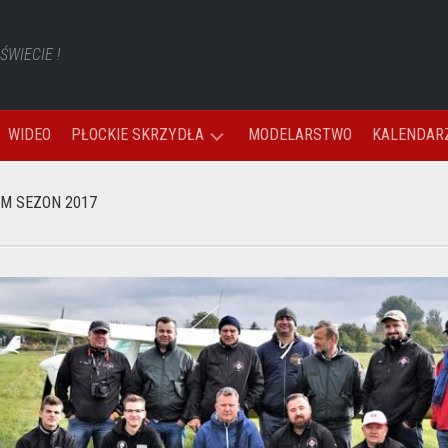
WIECIE !
WIDEO
PŁOCKIE SKRZYDŁA
MODELARSTWO
KALENDARZ
KAMERA
ZM SEZON 2017
AZM
GALERIE
AZM
WIDEO
–
AEROKLUB
ZIEMI
MAZOWIECKIEJ
PŁOCCZANIE