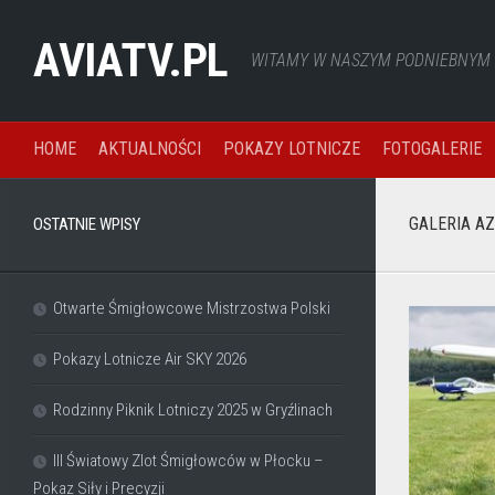
Skip
to
AVIATV.PL
WITAMY W NASZYM PODNIEBNYM Ś
content
HOME
AKTUALNOŚCI
POKAZY LOTNICZE
FOTOGALERIE
GALERIA A
OSTATNIE WPISY
Otwarte Śmigłowcowe Mistrzostwa Polski
Pokazy Lotnicze Air SKY 2026
Rodzinny Piknik Lotniczy 2025 w Gryźlinach
III Światowy Zlot Śmigłowców w Płocku –
Pokaz Siły i Precyzji