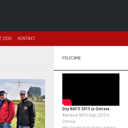
 2026
KONTAKT
POLECANE
Dny NATO 2015 in Ostrava
#airshow NATO Days 2015 in
Ostrava
http://aviatv.pl
air show / pokazy