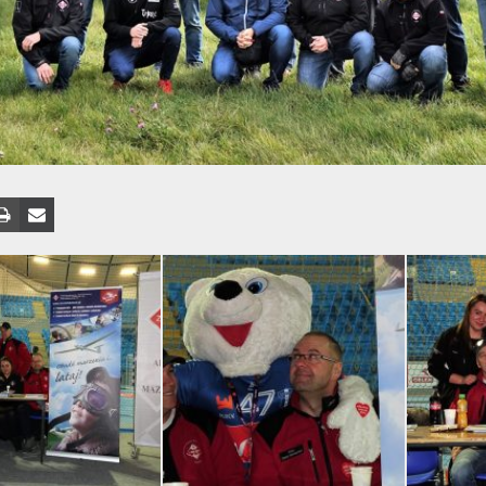
–
LOTNICY
BITWY
O
ANGLIĘ
PŁOCKIE
LOTNISKO
PŁOCKI
PIKNIK
LOTNICZY
HISTORIA
PŁOCKIEGO
LOTNISKA
ŚWIĘTO
LATAWCA
PŁOCK
WOJCIECH